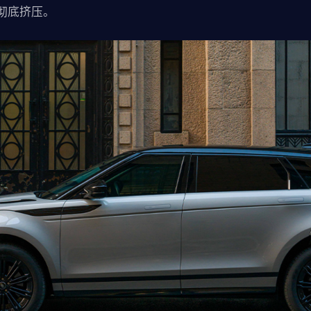
彻底挤压。