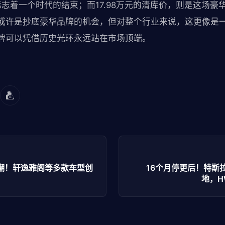
志着一个时代的结束；而17.98万元的清库价，则是这场豪
或许是抄底豪华品牌的机会，但对整个行业来说，这更像是
牌可以凭借历史光环永远站在市场顶端。
潮！轩逸雅阁等多款车型创
16个月停更后！特斯拉FS
地，H