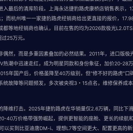
进入最后的清库阶段。上海永达捷豹路虎康桥店销售表示，17
万元；而杭州唯一一家捷豹路虎经销商给出更直接的报价，17.
都等地经销商也确认，目前在售的均为2026款极光L2.0T
超过25万元。
非偶然，而是多重因素叠加的必然结果。2011年，进口版极
V热潮中迅速走红，成为明星同款和身份象征，加价20-28
。2015年国产后，价格虽降至40万级别，但"修不好的路虎"
系统故障等问题频发，多次被央视3・15点名，维修保养成
降维打击。2025年捷豹路虎在华销量仅2.6万辆，同比下滑
20-40万价格带强势崛起，提供更智能的座舱、更长的续航
可以买到比亚迪唐DM-i、理想L7等空间更大、配置更高的