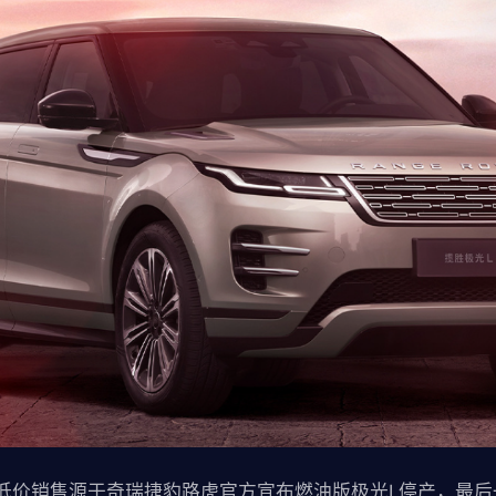
低价销售源于奇瑞捷豹路虎官方宣布燃油版极光L停产，最后