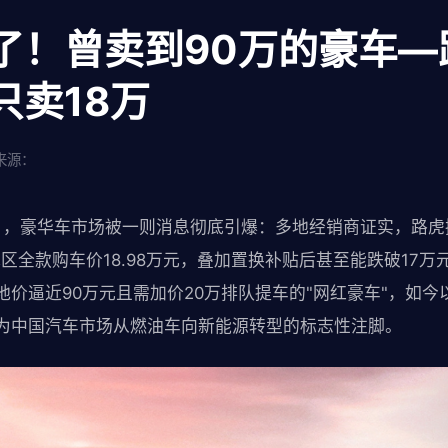
了！曾卖到90万的豪车—
只卖18万
来源：
1日，豪华车市场被一则消息彻底引爆：多地经销商证实，路虎
地区全款购车价18.98万元，叠加置换补贴后甚至能跌破17万
价逼近90万元且需加价20万排队提车的"网红豪车"，如今以
成为中国汽车市场从燃油车向新能源转型的标志性注脚。