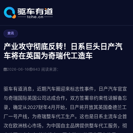
资讯
产业攻守彻底反转！日系巨头日产汽
车将在英国为奇瑞代工造车
2026-06-16
943 阅读
来源：
驱车有道消息，近期汽车圈迎来标志性事件，日产汽车官宣
与奇瑞国际英国公司达成合作，双方签署非约束性谅解备忘
录，确定从2027财年4月开始，日产将开放其英国桑德兰工
厂一号产线，为奇瑞整车代工生产。这也是日系主流车企首
次在欧洲核心市场，为中国自主品牌提供整车代工服务，彻