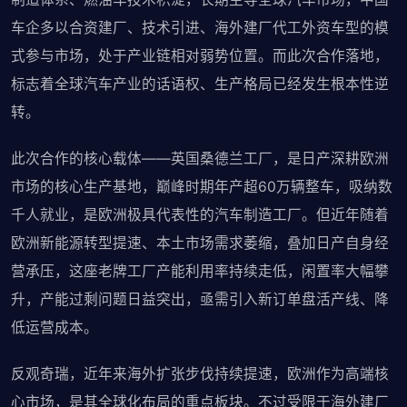
车企多以合资建厂、技术引进、海外建厂代工外资车型的模
式参与市场，处于产业链相对弱势位置。而此次合作落地，
标志着全球汽车产业的话语权、生产格局已经发生根本性逆
转。
此次合作的核心载体——英国桑德兰工厂，是日产深耕欧洲
市场的核心生产基地，巅峰时期年产超60万辆整车，吸纳数
千人就业，是欧洲极具代表性的汽车制造工厂。但近年随着
欧洲新能源转型提速、本土市场需求萎缩，叠加日产自身经
营承压，这座老牌工厂产能利用率持续走低，闲置率大幅攀
升，产能过剩问题日益突出，亟需引入新订单盘活产线、降
低运营成本。
反观奇瑞，近年来海外扩张步伐持续提速，欧洲作为高端核
心市场，是其全球化布局的重点板块。不过受限于海外建厂